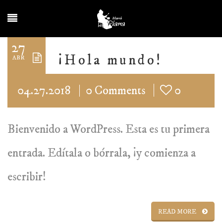
27
¡Hola mundo!
ABR
04.27.2018
0 Comments
0
Bienvenido a WordPress. Esta es tu primera
entrada. Edítala o bórrala, ¡y comienza a
escribir!
READ MORE