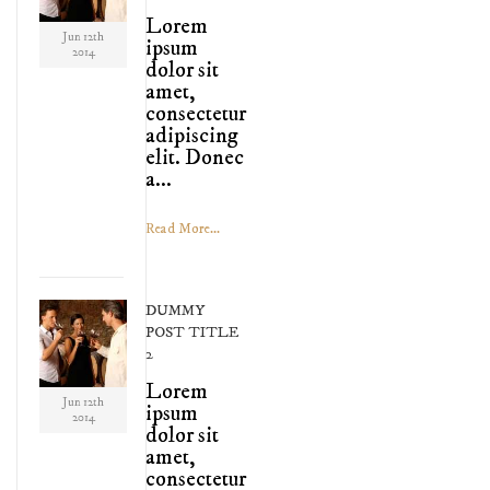
Lorem
Jun 12th
ipsum
2014
dolor sit
amet,
consectetur
adipiscing
elit. Donec
a...
Read More...
DUMMY
POST TITLE
2
Lorem
Jun 12th
ipsum
2014
dolor sit
amet,
consectetur